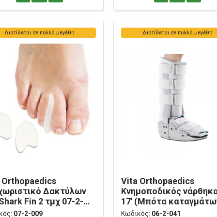
Διατίθεται σε πολλά μεγέθη
Διατίθεται σε πολλά μεγέθη
a Orthopaedics
Vita Orthopaedics
χωριστικό Δακτύλων
Κνημοποδικός νάρθηκ
Shark Fin 2 τμχ 07-2-
17' (Μπότα καταγμάτω
43 εκ. 06-2-041
κός:
07-2-009
Κωδικός:
06-2-041