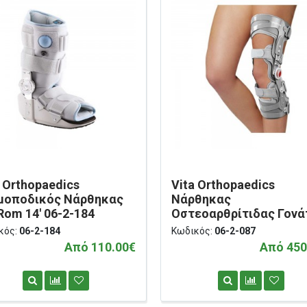
a Orthopaedics
Vita Orthopaedics
μοποδικός Νάρθηκας
Nάρθηκας
 Rom 14' 06-2-184
Οστεοαρθρίτιδας Γονά
'Spartan' Αριστερός 06-
κός:
06-2-184
Κωδικός:
06-2-087
087
Από 110.00€
Από 450