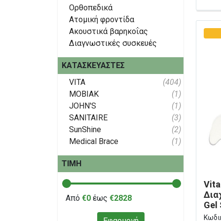
Ορθοπεδικά
Ατομική φροντίδα
Ακουστικά βαρηκοΐας
Διαγνωστικές συσκευές
ΚΑΤΑΣΚΕΥΑΣΤΈΣ
VITA
(404)
ΜΟΒΙΑΚ
(1)
JOHN'S
(1)
SANITAIRE
(3)
SunShine
(2)
Medical Brace
(1)
ΤΙΜΉ
Vit
Δια
Από
€0
έως
€2828
Gel 
009
Κωδι
Εφαρμογή