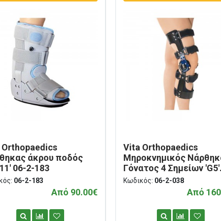
a Orthopaedics
Vita Orthopaedics
θηκας άκρου ποδός
Μηροκνημικός Νάρθηκ
 11' 06-2-183
Γόνατος 4 Σημείων 'G5'
Δεξιός 06-2-038
κός:
06-2-183
Κωδικός:
06-2-038
Από 90.00€
Από 160