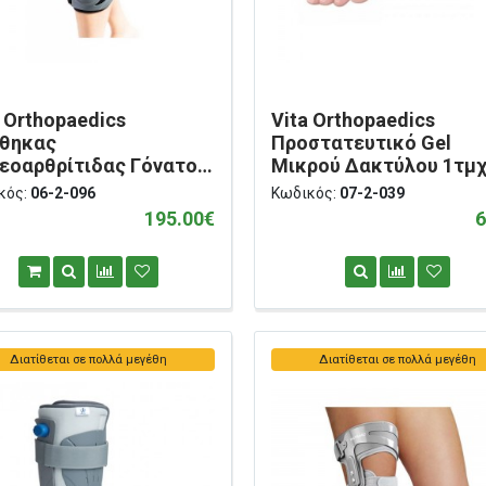
a Orthopaedics
Vita Orthopaedics
θηκας
Προστατευτικό Gel
εοαρθρίτιδας Γόνατος
Μικρού Δακτύλου 1τμχ
 Knee Brace” Αριστερός
2-039
κός:
06-2-096
Κωδικός:
07-2-039
2-096
195.00€
6
Διατίθεται σε πολλά μεγέθη
Διατίθεται σε πολλά μεγέθη