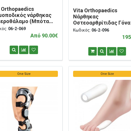
a Orthopaedics
Vita Orthopaedics
μοποδικός νάρθηκας
Νάρθηκας
αεροθάλαμο (Μπότα
Οστεοαρθρίτιδας Γόνα
γμάτων) 43 εκ. 'AIR 17'
“ΟΑ Knee Brace” Δεξιός
κός:
06-2-069
Κωδικός:
06-2-096
2-069
2-096
Από 90.00€
195
One Size
One Size