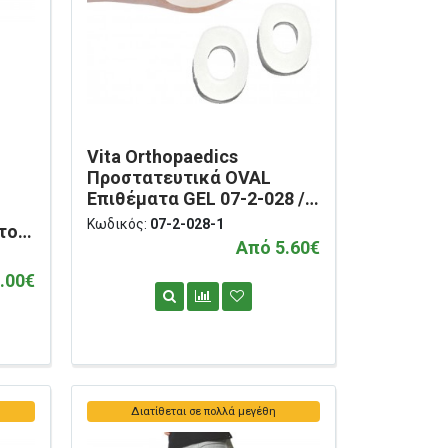
Vita Orthopaedics
Προστατευτικά OVAL
Επιθέματα GEL 07-2-028 /
07-2-031
Κωδικός:
07-2-028-1
του
Από 5.60€
87
.00€
Διατίθεται σε πολλά μεγέθη