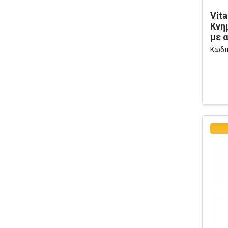
Vit
Κνη
με 
κατα
Κωδι
06-