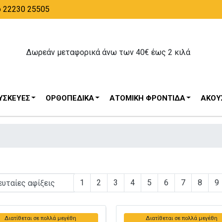
ο 22230 25505
Δωρεάν μεταφορικά άνω των 40€ έως 2 κιλά
ΥΣΚΕΥΈΣ
ΟΡΘΟΠΕΔΙΚΆ
ΑΤΟΜΙΚΉ ΦΡΟΝΤΊΔΑ
ΑΚΟΥΣ
1
2
3
4
5
6
7
8
9
Διατίθεται σε πολλά μεγέθη
Διατίθεται σε πολλά μεγέθη