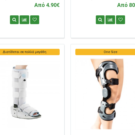
Από 4.90€
Από 80
Διατίθεται σε πολλά μεγέθη
One Size