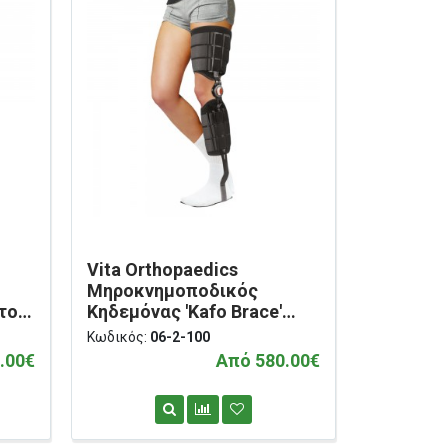
Vita Orthopaedics
Μηροκνημοποδικός
του
Κηδεμόνας 'Kafo Brace'
2-
Δεξιός 06-2-100
Κωδικός:
06-2-100
.00€
Από 580.00€