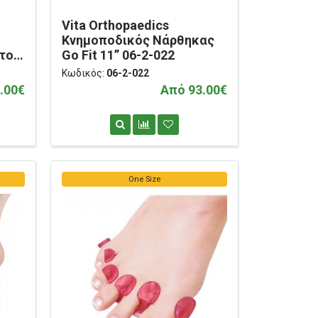
Vita Orthopaedics
Κνημοποδικός Νάρθηκας
τος
Go Fit 11” 06-2-022
 06-
Κωδικός:
06-2-022
.00€
Από 93.00€
One Size