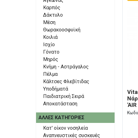
Αγκώνας
Καρπός
Δάκτυλο
Μέση
Θωρακοοσφυϊκή
Κοιλιά
Ισχίο
Γόνατο
Μηρός
Κνήμη - Αστράγαλος
Πέλμα
Κάλτσες Φλεβίτιδας
Υποδήματά
Vit
Παιδιατρική Σειρά
Νάρ
Αποκατάσταση
'AIR
Κωδι
ΆΛΛΕΣ ΚΑΤΗΓΟΡΊΕΣ
Κατ' οίκον νοσηλεία
Αναπνευστικές συσκευές