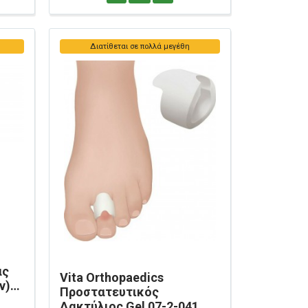
Διατίθεται σε πολλά μεγέθη
ας
Vita Orthopaedics
ν)
Προστατευτικός
Δακτύλιος Gel 07-2-041