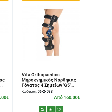
Vita Orthopaedics
ας
Μηροκνημικός Νάρθηκας
Γόνατος 4 Σημείων 'G5'
Αριστερός 06-2-038
Κωδικός:
06-2-038
.00€
Από 160.00€