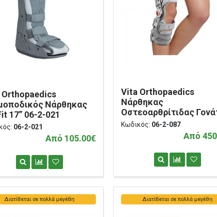
Vita Orthopaedics
a Orthopaedics
Nάρθηκας
μοποδικός Νάρθηκας
Οστεοαρθρίτιδας Γονά
it 17” 06-2-021
'Spartan' Δεξιός 06-2-0
Κωδικός:
06-2-087
κός:
06-2-021
Από 450
Από 105.00€
Διατίθεται σε πολλά μεγέθη
Διατίθεται σε πολλά μεγέθη