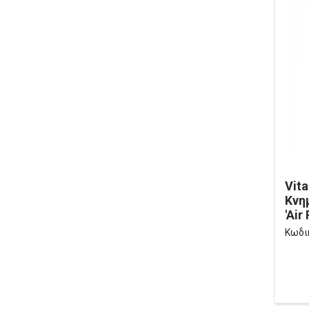
Vit
Κνη
'Air
Κωδι