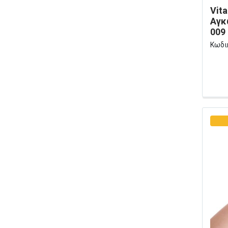
Vit
Αγκ
009
Κωδι