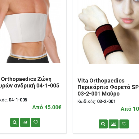
a Orthopaedics Ζώνη
Vita Orthopaedics
υρών ανδρική 04-1-005
Περικάρπιο Φορετό S
03-2-001 Μαύρο
κός:
04-1-005
Κωδικός:
03-2-001
Από 45.00€
Από 10