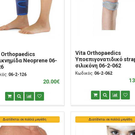
Vita Orthopaedics
a Orthopaedics
Υποεπιγονατιδικό stra
ικνημίδα Neoprene 06-
σιλικόνη 06-2-062
26
Κωδικός:
06-2-062
κός:
06-2-126
13
20.00€
Διατίθεται σε πολλά μεγέθη
Διατίθεται σε πολλά μεγέθη