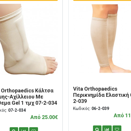
Vita Orthopaedics
a Orthopaedics Κάλτσα
Περικνημίδα Ελαστική 
μης-Αχίλλειου Με
2-039
θεμα Gel 1 τμχ 07-2-034
Κωδικός:
06-2-039
κός:
07-2-034
Από 11
Από 25.00€