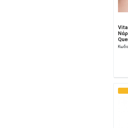
Vit
Νάρ
Quer
Κωδι