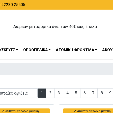
ο 22230 25505
Δωρεάν μεταφορικά άνω των 40€ έως 2 κιλά
ΥΣΚΕΥΈΣ
ΟΡΘΟΠΕΔΙΚΆ
ΑΤΟΜΙΚΉ ΦΡΟΝΤΊΔΑ
ΑΚΟΥΣ
1
2
3
4
5
6
7
8
9
Διατίθεται σε πολλά μεγέθη
Διατίθεται σε πολλά μεγέθη