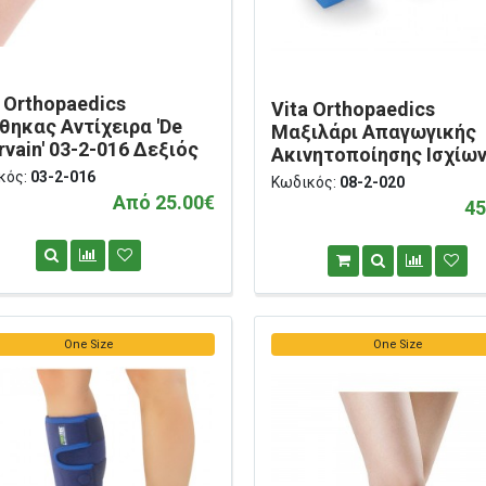
a Orthopaedics
Vita Orthopaedics
θηκας Αντίχειρα 'De
Μαξιλάρι Απαγωγικής
vain' 03-2-016 Δεξιός
Ακινητοποίησης Ισχίων
2-020
κός:
03-2-016
Κωδικός:
08-2-020
Από 25.00€
45
One Size
One Size