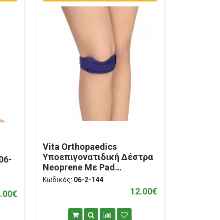
Vita Orthopaedics
Υποεπιγονατιδική Δέστρα
06-
Neoprene Με Pad
Σιλικόνης 06-2-144
Κωδικός:
06-2-144
12.00€
.00€