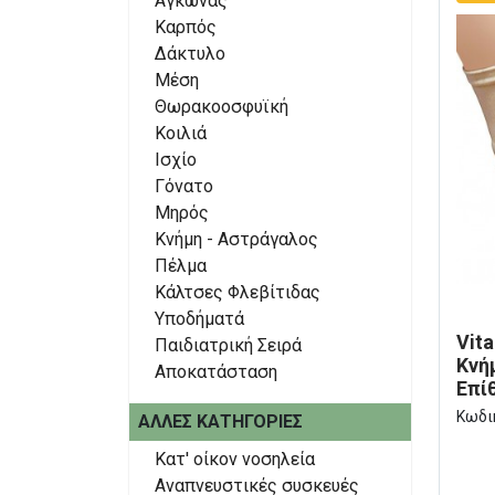
Αγκώνας
Καρπός
Δάκτυλο
Μέση
Θωρακοοσφυϊκή
Κοιλιά
Ισχίο
Γόνατο
Μηρός
Κνήμη - Αστράγαλος
Πέλμα
Κάλτσες Φλεβίτιδας
Υποδήματά
Vit
Παιδιατρική Σειρά
Κνή
Αποκατάσταση
Επί
Κωδι
ΆΛΛΕΣ ΚΑΤΗΓΟΡΊΕΣ
Κατ' οίκον νοσηλεία
Αναπνευστικές συσκευές