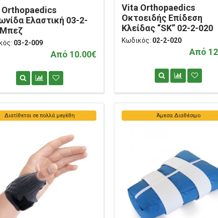
Vita Orthopaedics
a Orthopaedics
Οκτοειδής Επίδεση
ωνίδα Ελαστική 03-2-
Κλείδας “SK” 02-2-020
 Μπεζ
Κωδικός:
02-2-020
κός:
03-2-009
Από 12
Από 10.00€
Διατίθεται σε πολλά μεγέθη
Άμεσα Διαθέσιμο