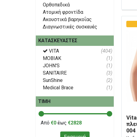
Ορθοπεδικά
Ατομική φροντίδα
Ακουστικά βαρηκοΐας
Διαγνωστικές συσκευές
ΚΑΤΑΣΚΕΥΑΣΤΈΣ
VITA
(404)
ΜΟΒΙΑΚ
(1)
JOHN'S
(1)
SANITAIRE
(3)
SunShine
(2)
Medical Brace
(1)
ΤΙΜΉ
Vit
Από
€0
έως
€2828
πλε
004
Εφαρμογή