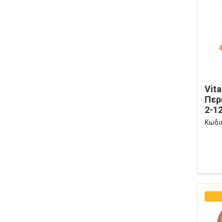
Vit
Περ
2-1
Κωδι