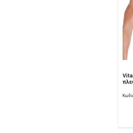
Vit
πλε
Κωδι