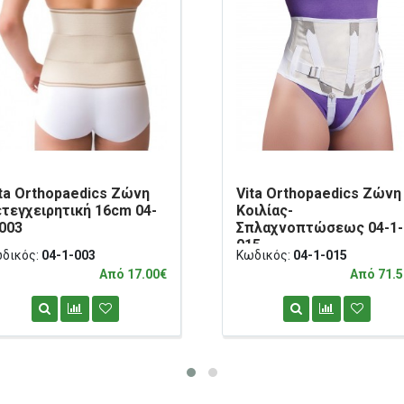
ta Orthopaedics Ζώνη
Vita Orthopaedics Ζώνη
τεγχειρητική 16cm 04-
Κοιλίας-
-003
Σπλαχνοπτώσεως 04-1-
015
δικός:
04-1-003
Κωδικός:
04-1-015
Από 17.00€
Από 71.5