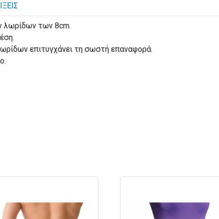
ΊΞΕΙΣ
ν λωρίδων των 8cm.
έση.
λωρίδων επιτυγχάνει τη σωστή επαναφορά.
o.