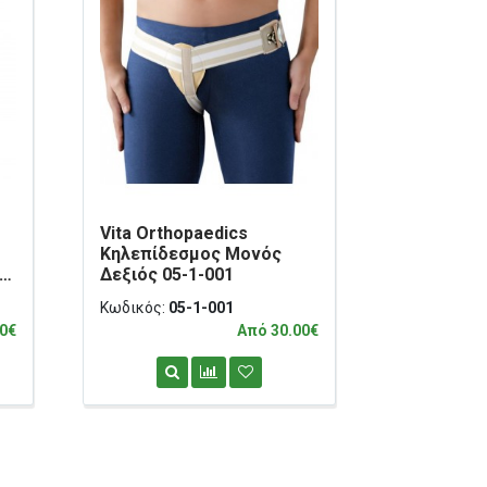
Vita Orthopaedics
Vita Orth
Κηλεπίδεσμος Μονός
Κολοστομί
Δεξιός 05-1-001
Κωδικός:
05-1-001
Κωδικός:
0
0€
Από 30.00€