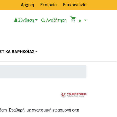
Αρχική
Εταιρεία
Επικοινωνία
shopping_cart
Σύνδεση
Αναζήτηση
0
ΤΙΚΆ ΒΑΡΗΚΟΪ́ΑΣ
cm. Σταθερή, με ανατομική εφαρμογή στη