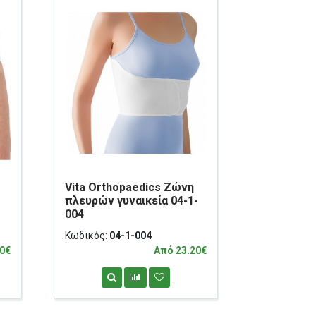
Vita Orthopaedics Ζώνη
Vita Orth
πλευρών γυναικεία 04-1-
Κηλεπίδε
004
Αριστερός
Κωδικός:
04-1-004
Κωδικός:
0
0€
Από 23.20€