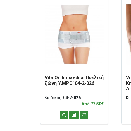
Vita Orthopaedics Πυελική
Vi
ζώνη 'AMPC' 04-2-026
Κ
Δε
Κωδικός:
04-2-026
Κω
Από 77.50€