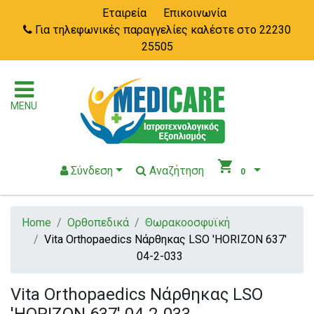
Εταιρεία
Επικοινωνία
Για τηλεφωνικές παραγγελίες καλέστε στο 22230
25505
MENU
shopping_cart
Σύνδεση
Αναζήτηση
0
Home
Ορθοπεδικά
Θωρακοοσφυϊκή
Vita Orthopaedics Νάρθηκας LSO 'HORIZON 637'
04-2-033
Vita Orthopaedics Νάρθηκας LSO