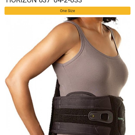
'HORIZON 637' 04-2-033
One Size