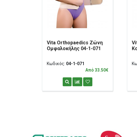
Vita Orthopaedics Ζώνη
Vi
Ομφαλοκήλης 04-1-071
Κ
Κωδικός:
04-1-071
Κω
Από 33.50€