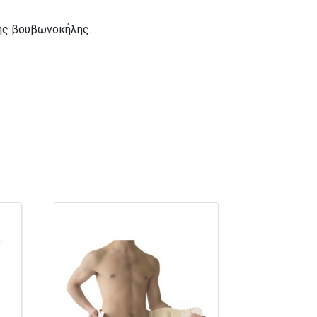
της βουβωνοκήλης.