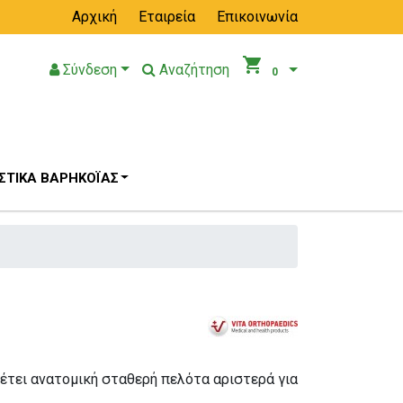
Αρχική
Εταιρεία
Επικοινωνία
shopping_cart
Σύνδεση
Αναζήτηση
0
ΤΙΚΆ ΒΑΡΗΚΟΪ́ΑΣ
έτει ανατομική σταθερή πελότα αριστερά για