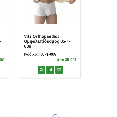
Vita Orthopaedics
Vita Orth
-
Ομφαλεπίδεσμος 05-1-
μετεγχειρ
008
1-002
Κωδικός:
05-1-008
Κωδικός:
0
0€
Από 35.00€