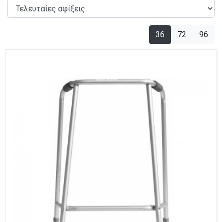
36
72
96