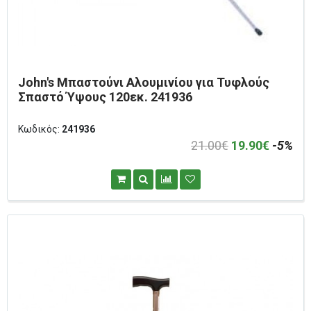
John's Μπαστούνι Αλουμινίου για Τυφλούς
Σπαστό Ύψους 120εκ. 241936
Κωδικός:
241936
21.00€
19.90€
-5%