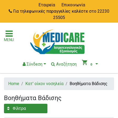
Εταιρεία
Επικοινωνία
Για τηλεφωνικές παραγγελίες καλέστε στο 22230
25505
MENU
shopping_cart
Σύνδεση
Αναζήτηση
0
Home
Κατ' οίκον νοσηλεία
Βοηθήματα Βάδισης
Βοηθήματα Βάδισης
Φίλτρα