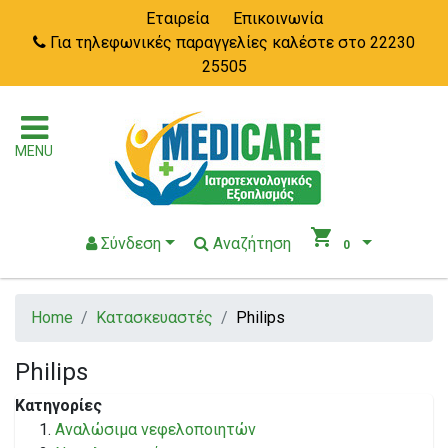
Εταιρεία
Επικοινωνία
Για τηλεφωνικές παραγγελίες καλέστε στο 22230
25505
MENU
shopping_cart
Σύνδεση
Αναζήτηση
0
Home
Κατασκευαστές
Philips
Philips
Κατηγορίες
Αναλώσιμα νεφελοποιητών