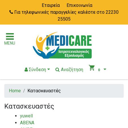
Εταιρεία
Επικοινωνία
Για τηλεφωνικές παραγγελίες καλέστε στο 22230
25505
MENU
shopping_cart
Σύνδεση
Αναζήτηση
0
Home
Κατασκευαστές
Κατασκευαστές
yuwell
ABENA