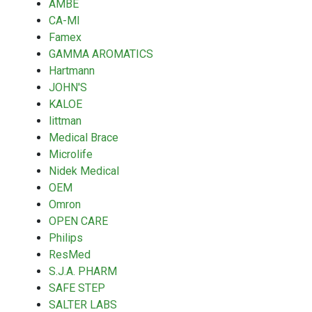
AMBE
CA-MI
Famex
GAMMA AROMATICS
Hartmann
JOHN'S
KALOE
littman
Medical Brace
Microlife
Nidek Medical
OEM
Omron
OPEN CARE
Philips
ResMed
S.J.A. PHARM
SAFE STEP
SALTER LABS